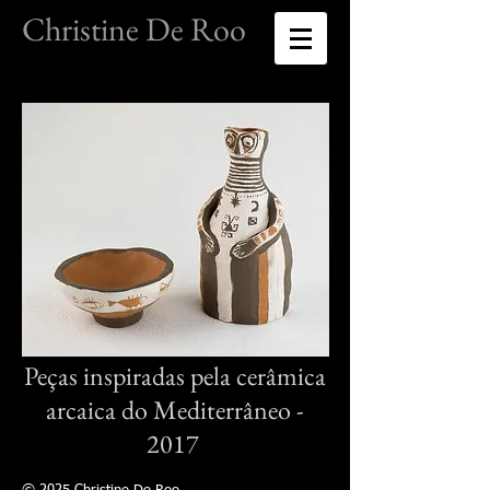
Christine De Roo
Peças inspiradas pela cerâmica
arcaica do Mediterrâneo
-
2017