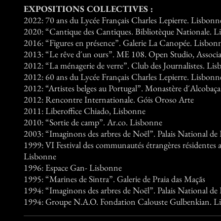
EXPOSITIONS COLLECTIVES :
2022: 70 ans du Lycée Français Charles Lepierre. Lisbonn
2020: “Cantique des Cantiques. Bibliotèque Nationale. 
2016: “Figures en présence”. Galerie La Canopée. Lisbon
2013: “Le rêve d´un ours”. ME 108. Open Studio, Associa
2012: “La ménagerie de verre”. Club des Journalistes. Li
2012: 60 ans du Lycée Français Charles Lepierre. Lisbonn
2012: “Artistes belges au Portugal”. Monastère d´Alcobaça
2012: Rencontre Internationale. Góis Oroso Arte
2011: Liberoffice Chiado, Lisbonne
2010: “Sortie de camp”. Ar.co. Lisbonne
2003: “Imaginons des arbres de Noël”. Palais National de 
1999: VI Festival des communautés étrangères résidentes a
Lisbonne
1996: Espace Gan- Lisbonne
1995: “Marines de Sintra”. Galerie de Praia das Maçãs
1994: “Imaginons des arbres de Noël”. Palais National de 
1994: Groupe N.A.O. Fondation Calouste Gulbenkian. L