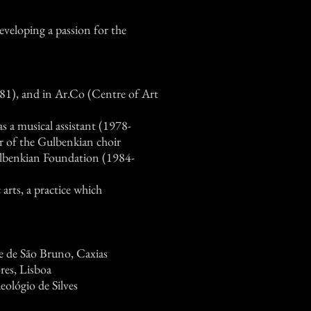
eveloping a passion for the
81), and in Ar.Co (Centre of Art
s a musical assistant (1978-
 of the Gulbenkian choir
lbenkian Foundation (1984-
arts, a practice which
e de São Bruno, Caxias
res, Lisboa
ológio de Silves