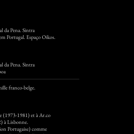
l da Pena. Sintra
 em Portugal. Espaço Oikos.
l da Pena. Sintra
boa
lle franco-belge.
ue (1973-1981) et à Ar.co
) à Lisbonne.
ision Portugaise) comme