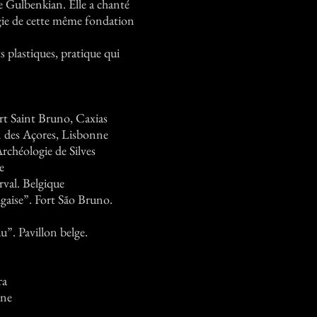
e Gulbenkian. Elle a chanté
égie de cette même fondation
 plastiques, pratique qui
ort Saint Bruno, Caxias
n des Açores, Lisbonne
chéologie de Silves
e
val. Belgique
ugaise”. Fort São Bruno.
”. Pavillon belge.
ra
nne