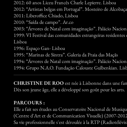
2012: 60 anos Liceu Francês Charle Lepierre. Lisboa
2012: “Artistas belgas em Portugal”. Mosteiro de Alcobaça
2011: Liberoffice Chiado, Lisboa
2010: “Saída de campo”. Ar.co
2003: “Árvores de Natal com imaginação”. Palácio Naciona
1999: VI Festival das comunidades estrangeiras residentes
Lisboa
1996: Espaço Gan- Lisboa
1995: “Marinas de Sintra”. Galeria da Praia das Maçãs
1994: “Árvores de Natal com imaginação”. Palácio Naciona
1994: Grupo N.A.O. Fundação Calouste Gulbenkian. Lis
CHRISTINE DE ROO
est née à Lisbonne dans une fami
Dès son jeune âge, elle a développé son goût pour les arts.
PARCOURS :
Elle a fait ses études au Conservatoire Nacional de Musiq
(Centre d´Art et de Communication Visuelle) (2007-2012
Sa vie professionnelle s´est déroulée à la RTP (Radiotélév