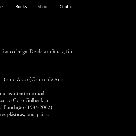
ics
Books
About
Contact
franco-belga. Desde a infância, foi
1) e no Ar.co (Centro de Arte
omo assistente musical
ceu ao Coro Gulbenkian
sta Fundação (1984-2002).
es plásticas, uma prática