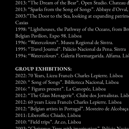
2013: “The Dream of the Bear”. Open Studio. Chateau d
2013: “Sparks from the Song of Songs”. Abbaye d´Orval,
2003:”The Door to the Sea, looking at expanding patrim
Caxias
1998: “Lighthouses, the Pathway of the Oceans, from Br
Belgian Pavilion, Expo 98. Lisboa
1996: “Watercolours”. Museu Regional de Sintra.
1995: “Travel Journal”. Palácio Nacional da Pena. Sintra
1994: “Watercolours”. Galeria Flormargarida. Alfama. Li
GROUP EXHIBITIONS:
2022: 70 Years, Liceu Francês Charles Lepierre. Lisboa
2020: “ Song of Songs”. Biblioteca Nacional, Lisboa
2016: “ Figures present”. La Canopée, Lisboa
2012: “The Glass Menagerie”. Clube dos Jornalistas. Lis
2012: 60 years Liceu Francês Charles Lepierre. Lisboa
2012: “Belgian artists in Portugal”. Mosteiro de Alcobaça
2011: Liberoffice Chiado, Lisboa
2010: “Field trips”. Ar.co, Lisboa
2003: “Christmas Trees with imagination”. Palácio Nacion