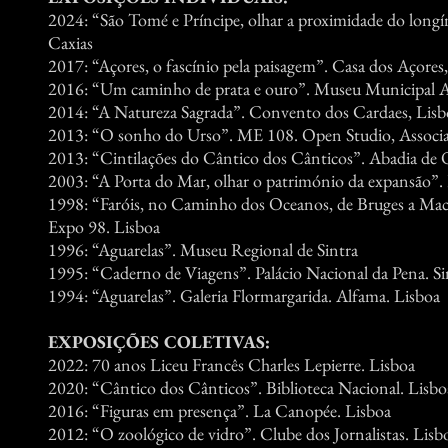
2024: “São Tomé e Príncipe, olhar a proximidade do long
Caxias
2017: “Açores, o fascínio pela paisagem”. Casa dos Açores
2016: “Um caminho de prata e ouro”. Museu Municipal Ar
2014: “A Natureza Sagrada”. Convento dos Cardaes, Lisb
2013: “O sonho do Urso”. ME 108. Open Studio, Associaç
2013: “Cintilações do Cântico dos Cânticos”. Abadia de O
2003: “A Porta do Mar, olhar o património da expansão”. 
1998: “Faróis, no Caminho dos Oceanos, de Bruges a Maca
Expo 98. Lisboa
1996: “Aguarelas”. Museu Regional de Sintra
1995: “Caderno de Viagens”. Palácio Nacional da Pena. Si
1994: “Aguarelas”. Galeria Flormargarida. Alfama. Lisboa
EXPOSIÇÕES COLETIVAS:
2022: 70 anos Liceu Francês Charles Lepierre. Lisboa
2020: “Cântico dos Cânticos”. Biblioteca Nacional. Lisbo
2016: “Figuras em presença”. La Canopée. Lisboa
2012: “O zoológico de vidro”. Clube dos Jornalistas. Lisb