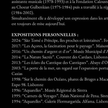
assistante musicale (1978-1993) et à la Fondation Caloust
au Choeur Gulbenkian (1975-1984) puis a travaillé à la r
(1984-2002).
Simultanément elle a développé son expression dans les arts
est toujours de mise aujourd´hui.
EXPOSITIONS PERSONNELLES :
2024: “São Tomé e Príncipe, îles proches et lointaines”. F
2017: “Les Açores, la fascination pour le paysage”. Maiso
2016: “Un chemin d´argent et d´or”. Musée Municipal d´Ar
2014: “La Nature Sacrée”. Couvent des Cardaes, Lisbonn
2013: “Les éclats du Cantique des Cantiques”. Abaye d´Or
2003: “La porte de la mer, un regard sur l´expansion port
Caxias
1998: “Sur le chemin des Océans, phares de Bruges a Macau
Expo 98. Lisbonne
1996: “Aquarelles”. Musée Régional de Sintra
1995: “Carnets de Voyages”. Palais National de Pena. Sint
1994: “Aquarelles”. Galerie Flormargarida. Alfama. Lisbo