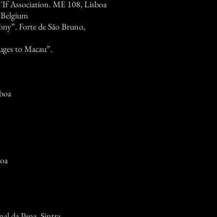
´If Association. ME 108, Lisboa
 Belgium
ony”. Forte de São Bruno,
uges to Macau”.
sboa
boa
al da Pena, Sintra