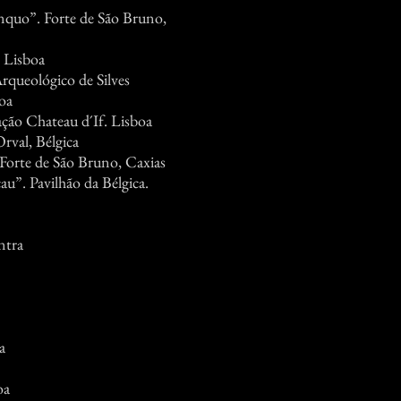
ínquo”. Forte de São Bruno,
, Lisboa
queológico de Silves
oa
ão Chateau d´If. Lisboa
rval, Bélgica
Forte de São Bruno, Caxias
u”. Pavilhão da Bélgica.
ntra
a
oa